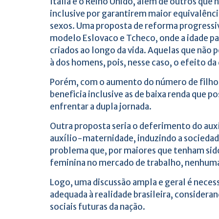
Itália e o Reino Unido, além de outros que
inclusive por garantirem maior equivalênc
sexos. Uma proposta de reforma progressiva,
modelo Eslovaco e Tcheco, onde a idade pa
criados ao longo da vida. Aquelas que não
à dos homens, pois, nesse caso, o efeito d
Porém, com o aumento do número de filhos,
beneficia inclusive as de baixa renda que 
enfrentar a dupla jornada.
Outra proposta seria o deferimento do aux
auxílio-maternidade, induzindo a sociedade 
problema que, por maiores que tenham sido
feminina no mercado de trabalho, nenhuma
Logo, uma discussão ampla e geral é necess
adequada à realidade brasileira, consider
sociais futuras da nação.