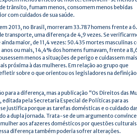
es de trânsito, fumam menos, consomem menos bebidas
or com cuidados de sua saúde.
em 2013, no Brasil, morreram 33.787 homens frente a 6
e transporte, uma diferença de 4,9 vezes. Se verificarm
 ainda maior, de 11,4 vezes: 50.435 mortes masculinas 
8 anos ou mais, 14,4% dos homens fumavam, frente a 8,
expusessem menos a situações de perigo e cuidassem mais
mais próxima à das mulheres. Em relação ao grupo que
refletir sobre o que orientou os legisladores na definição
ão para a diferença, mas a publicação “Os Direitos das M
 editada pela Secretaria Especial de Políticas para as
se justifica porque as tarefas domésticas e o cuidado da
ndo a dupla jornada. Trata-se de um argumento convince
mulher aos afazeres domésticos por questões culturais
ssa diferença também poderia sofrer alterações.