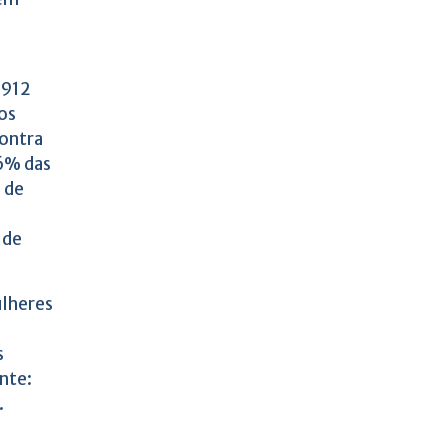
.912
os
contra
6% das
 de
 de
ulheres
s
nte:
.