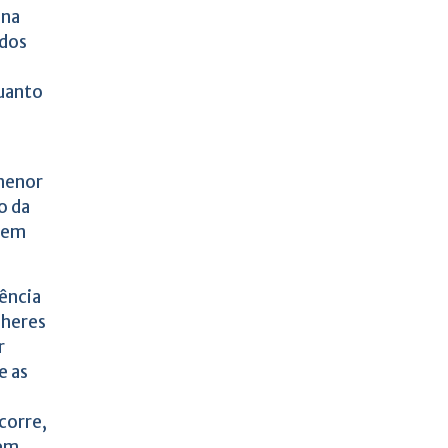
 na
 dos
uanto
 menor
o da
a em
dência
lheres
r
e as
corre,
 em