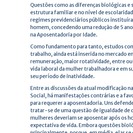
Questões como as diferenças biológicas e s
estrutura familiar e no nível de escolaridad
regimes previdenciários públicos instituí
homem, concedendo uma redução de 5 anos
na Aposentadoria por Idade.
Como fundamento para tanto, estudos comp
trabalho, ainda está inserida no mercado 
remuneração, maior rotatividade, entre out
vida laboral da mulher trabalhadora e em su
seu período de inatividade.
Entre as discussões da atual modificação n
Social, há manifestações contrárias e a fa
para requerer a aposentadoria. Uns defende
tratar-se de uma questão de igualdade de d
mulheres deveriam se aposentar após os h
expectativa de vida. Embora questões biol
principalmente, porque, em média, elas s