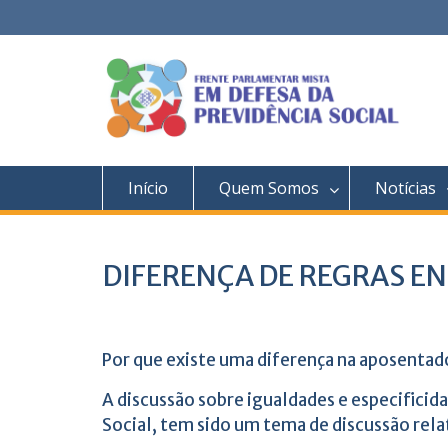
Skip
to
content
Início
Quem Somos
Notícias
DIFERENÇA DE REGRAS E
Por que existe uma diferença na aposenta
A discussão sobre igualdades e especificid
Social, tem sido um tema de discussão rel