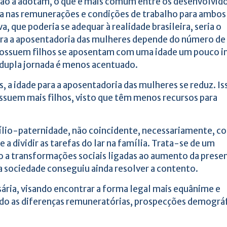
 não a adotam, o que é mais comum entre os desenvolvido
ia nas remunerações e condições de trabalho para ambos
 que poderia se adequar à realidade brasileira, seria o
ra a aposentadoria das mulheres depende do número de 
 possuem filhos se aposentam com uma idade um pouco i
a dupla jornada é menos acentuado.
 a idade para a aposentadoria das mulheres se reduz. Is
possuem mais filhos, visto que têm menos recursos para
ílio-paternidade, não coincidente, necessariamente, c
a dividir as tarefas do lar na família. Trata-se de um
 a transformações sociais ligadas ao aumento da prese
 sociedade conseguiu ainda resolver a contento.
ária, visando encontrar a forma legal mais equânime e
ando as diferenças remuneratórias, prospecções demográf