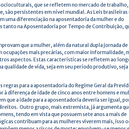
ocioculturais, que se refletem no mercado de trabalho,
e, são persistentes em nível mundial. As Leis brasileiras
ram uma diferenciação na aposentadoria da mulher e do
 tanto na Aposentadoria por Tempo de Contribuição, q
rovam que a mulher, além da natural dupla jornada de
em ocupações mais precárias, com maior informalidade,
ros aspectos. Estas características se refletem ao long
a qualidade de vida, seja em seu período produtivo, sej
as regras para a aposentadoria do Regime Geral da Previ
vor à diferença de idade de cinco anos entre homens e mu
m que a idade para a aposentadoria deveria ser igual, po
ireitos. Outro grupo, mais extremista, já argumenta qu
omens, tendo em vista que possuem sete anos a mais de
ógicas contribuam para as mulheres viverem mais, isso o
e expõem menos a riscos de morte: envolvem-se menos