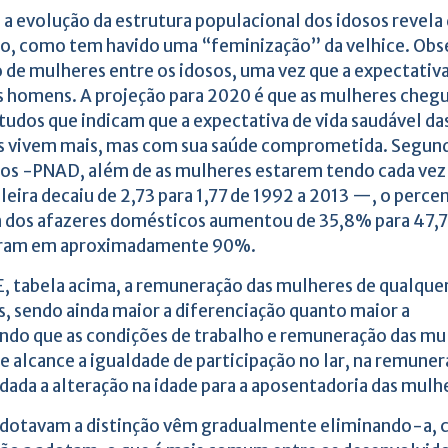
 evolução da estrutura populacional dos idosos revela
ção, como tem havido uma “feminização” da velhice. Obs
de mulheres entre os idosos, uma vez que a expectativa
dos homens. A projeção para 2020 é que as mulheres cheg
tudos que indicam que a expectativa de vida saudável da
las vivem mais, mas com sua saúde comprometida. Segun
ios -PNAD, além de as mulheres estarem tendo cada vez
leira decaiu de 2,73 para 1,77 de 1992 a 2013 —, o perce
m dos afazeres domésticos aumentou de 35,8% para 47,
veram em aproximadamente 90%.
, tabela acima, a remuneração das mulheres de qualquer
s, sendo ainda maior a diferenciação quanto maior a
ndo que as condições de trabalho e remuneração das mu
e alcance a igualdade de participação no lar, na remuner
udada a alteração na idade para a aposentadoria das mulh
e adotavam a distinção vêm gradualmente eliminando-a,