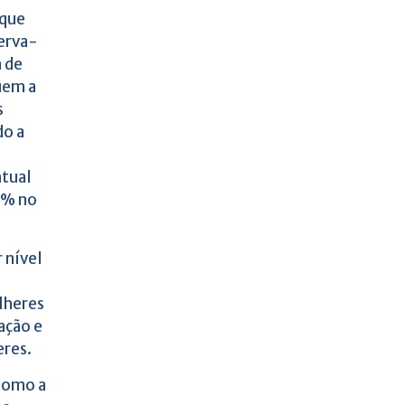
 que
erva-
 de
uem a
s
do a
ntual
7% no
 nível
lheres
ação e
eres.
 como a