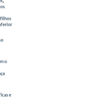
s,
 os
filhos
nferior
so
om o
nça
icas e