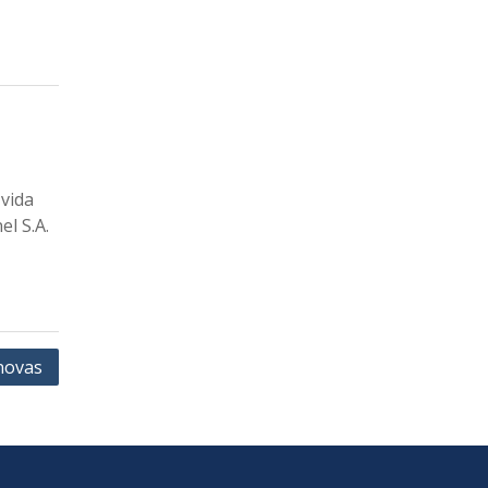
vida
l S.A.
novas