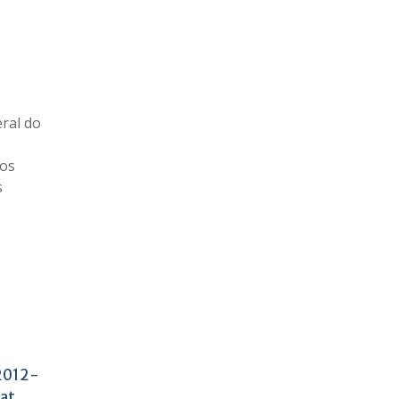
eral do
tos
s
012-
at