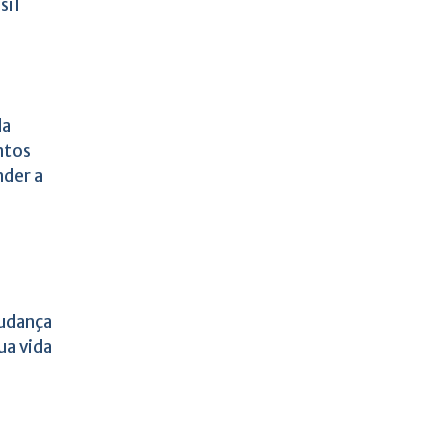
sil
da
ntos
der a
udança
ua vida