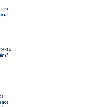
ta em
ocial
 texto
ruim?
da
s aos