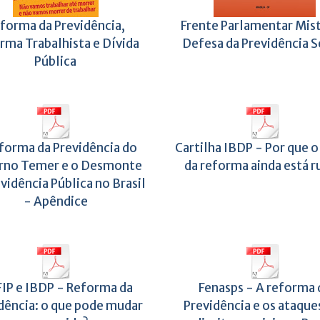
forma da Previdência,
Frente Parlamentar Mis
rma Trabalhista e Dívida
Defesa da Previdência S
Pública
forma da Previdência do
Cartilha IBDP - Por que o
rno Temer e o Desmonte
da reforma ainda está 
vidência Pública no Brasil
- Apêndice
IP e IBDP - Reforma da
Fenasps - A reforma 
dência: o que pode mudar
Previdência e os ataque