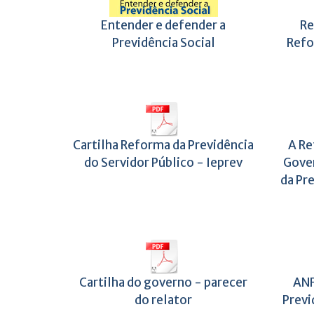
Entender e defender a
Re
Previdência Social
Refo
Cartilha Reforma da Previdência
A Re
do Servidor Público - Ieprev
Gove
da Pre
Cartilha do governo - parecer
ANF
do relator
Previ