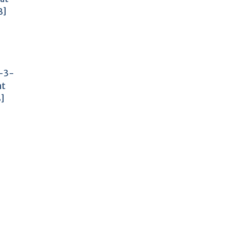
B]
-3-
at
B]