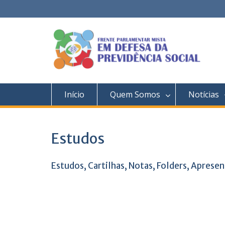
Skip
to
content
Início
Quem Somos
Notícias
Estudos
Estudos, Cartilhas, Notas, Folders, Apresen