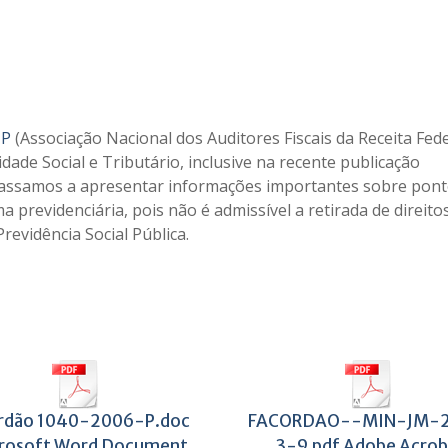
IP
(Associação Nacional dos Auditores Fiscais da Receita Fed
ade Social e Tributário, inclusive na recente publicação
, passamos a apresentar informações importantes sobre pon
previdenciária, pois não é admissível a retirada de direito
revidência Social Pública.
rdão 1040-2006-P.doc
FACORDAO--MIN-JM-2
rosoft Word Document
3-9.pdf Adobe Acrob