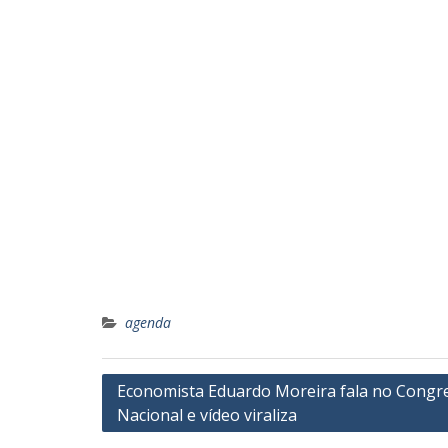
agenda
Navegação
Economista Eduardo Moreira fala no Congr
Nacional e vídeo viraliza
de
Post