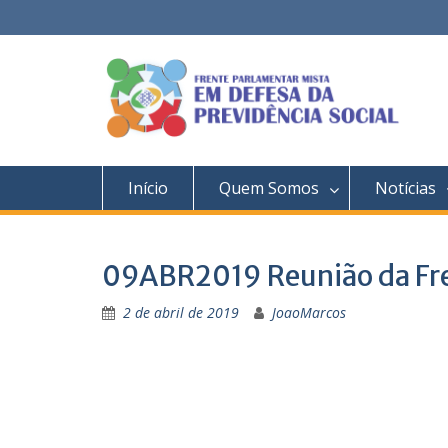
Skip
to
content
Início
Quem Somos
Notícias
09ABR2019 Reunião da Fr
2 de abril de 2019
JoaoMarcos