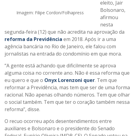
eleito, Jair
Bolsonaro,
Imagem: Filipe Cordon/Folhapress
afirmou
nesta
segunda-feira (12) que não acredita na aprovação da
reforma da Previdência
em 2018. Após ir a uma
agência bancária no Rio de Janeiro, ele falou com
jornalistas na entrada do condomínio em que mora.
“A gente está achando que dificilmente se aprova
alguma coisa no corrente ano. Não é essa reforma que
eu quero e que o
Onyx Lorenzoni quer
. Tem que
reformar a Previdência, mas tem que ser de uma forma
racional. Não apenas olhando números. Tem que olhar
o social também. Tem que ter o coração também nessa
reforma”, disse.
O recuo ocorreu após desentendimentos entre
auxiliares e Bolsonaro e o presidente do Senado
Federal, Eunício Oliveira (MDB-CE). O Senado votou na