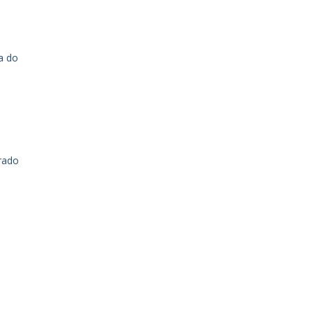
a do
rrado