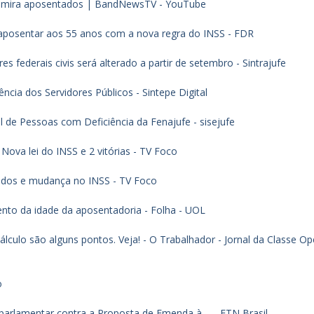
s mira aposentados | BandNewsTV - YouTube
aposentar aos 55 anos com a nova regra do INSS - FDR
 federais civis será alterado a partir de setembro - Sintrajufe
ia dos Servidores Públicos - Sintepe Digital
l de Pessoas com Deficiência da Fenajufe - sisejufe
Nova lei do INSS e 2 vitórias - TV Foco
ados e mudança no INSS - TV Foco
nto da idade da aposentadoria - Folha - UOL
lculo são alguns pontos. Veja! - O Trabalhador - Jornal da Classe Op
o
rlamentar contra a Proposta de Emenda à ... - FTN Brasil