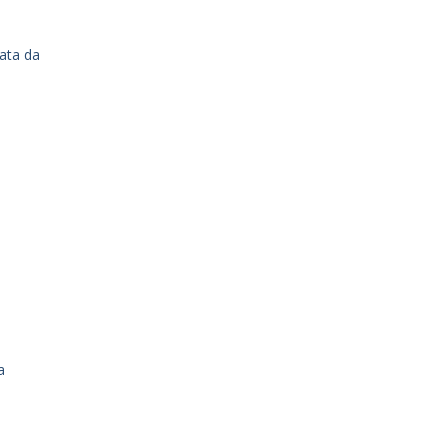
ata da
a