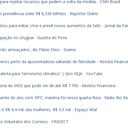
para rejeitar recursos que pedem a volta da medida - CNN Brasil
previdência sobe R$ 8,336 bilhões - Repórter Diário
os para evitar crise e prevê novos aumentos da Selic - Jornal da Pa
cupação no Uruguai - Gazeta do Povo
arão ameaçados', diz Flávio Dino - Exame
iros perto da aposentadoria saltando de felicidade - Revista Finance
erta para 'terrorismo climático' | Giro VEJA - YouTube
ria do INSS que pode ser de até R$ 7.700 - Revista Financeira
ente do ano com 39ºC; máxima foi nessa quarta-feira - Rádio Rio M
 R$ 4,4 mil; das mulheres, R$ 3,5 mil - Espaço Vital
o Voluntário dos Correios - FINDECT