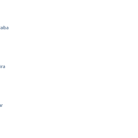
raíba
ira
ar